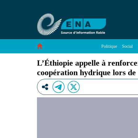
L’Éthiopie appelle à renforcer l’intégration af
Saut au contenu
Politique
Social
L’Éthiopie appelle à renforcer
coopération hydrique lors de