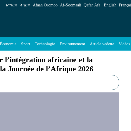
ricaine et la coopération hydrique lors de la Jo
አማርኛ
ትግርኛ
Afaan Oromoo
Af‑Soomaali
Qafar Afa
English
Françai
Économie
Sport
Technologie
Environnement
Article vedette
Vidéos
 l’intégration africaine et la
 la Journée de l’Afrique 2026