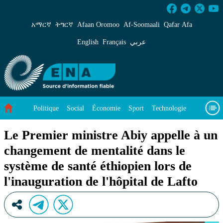
Le Premier ministre Abiy appelle à un changeme
አማርኛ
ትግርኛ
Afaan Oromoo
Af‑Soomaali
Qafar Afa
English
Français
عربي
Politique
Social
Économie
Sport
Technologie
Environnement
Article vedette
Vidéos
À propos de nous
Le Premier ministre Abiy appelle à un
changement de mentalité dans le
système de santé éthiopien lors de
l'inauguration de l'hôpital de Lafto