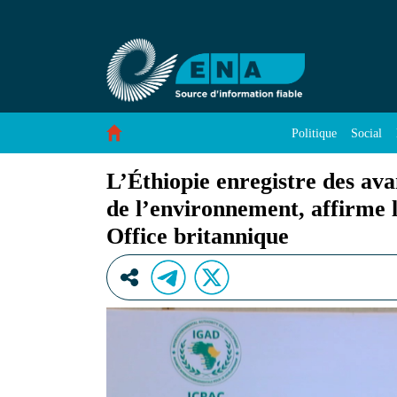
L’Éthiopie enregistre des avancées majeures da
Saut au contenu
Politique
Social
L’Éthiopie enregistre des av
de l’environnement, affirme l
Office britannique