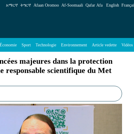
ns la protection de l’environnement, affirme le
አማርኛ
ትግርኛ
Afaan Oromoo
Af‑Soomaali
Qafar Afa
English
Françai
Économie
Sport
Technologie
Environnement
Article vedette
Vidéos
ancées majeures dans la protection
e responsable scientifique du Met