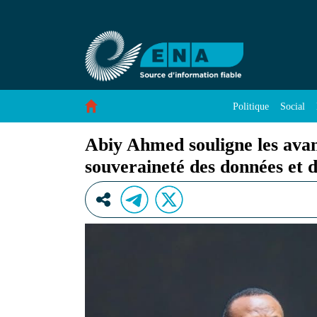
Abiy Ahmed souligne les avancées de l’Éthiopie
Saut au contenu
Politique
Social
Abiy Ahmed souligne les avan
souveraineté des données et 