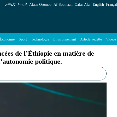
 en matière de souveraineté des données et d’a
አማርኛ
ትግርኛ
Afaan Oromoo
Af‑Soomaali
Qafar Afa
English
Françai
Économie
Sport
Technologie
Environnement
Article vedette
Vidéos
cées de l’Éthiopie en matière de
d’autonomie politique.