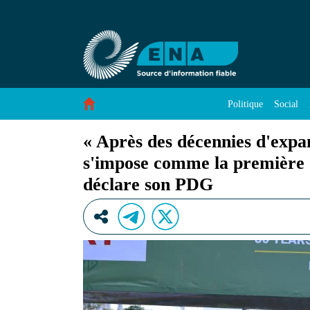
« Après des décennies d&#39;expansion et de 
Saut au contenu
Politique
Social
« Après des décennies d'expan
s'impose comme la première 
déclare son PDG