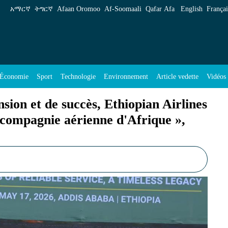
succès, Ethiopian Airlines s&#39;impose comme
አማርኛ
ትግርኛ
Afaan Oromoo
Af‑Soomaali
Qafar Afa
English
Françai
Économie
Sport
Technologie
Environnement
Article vedette
Vidéos
sion et de succès, Ethiopian Airlines
compagnie aérienne d'Afrique »,