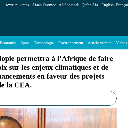
Afrique de faire entendre plus fortement sa voi
አማርኛ
ትግርኛ
Afaan Oromoo
Af‑Soomaali
Qafar Afa
English
Françai
Économie
Sport
Technologie
Environnement
Article vedette
Vidéos
opie permettra à l’Afrique de faire
ix sur les enjeux climatiques et de
inancements en faveur des projets
de la CEA.