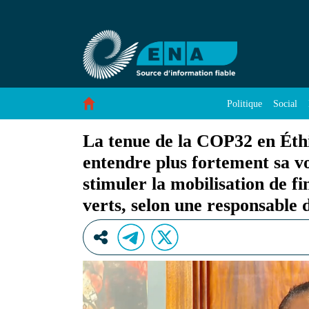
La tenue de la COP32 en Éthiopie permettra à l’
Saut au contenu
Politique
Social
La tenue de la COP32 en Éthi
entendre plus fortement sa vo
stimuler la mobilisation de f
verts, selon une responsable 