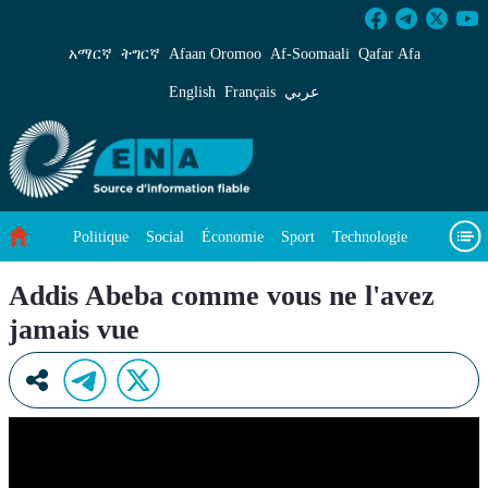
Addis Abeba comme vous ne l&#39;avez jamais
አማርኛ
ትግርኛ
Afaan Oromoo
Af‑Soomaali
Qafar Afa
English
Français
عربي
Politique
Social
Économie
Sport
Technologie
Environnement
Article vedette
Vidéos
À propos de nous
Addis Abeba comme vous ne l'avez
jamais vue