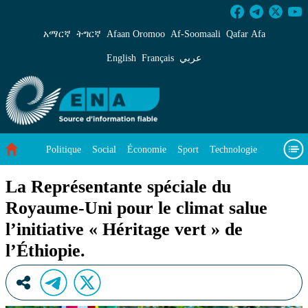
La Représentante spéciale du Royaume-Uni pour l
አማርኛ
ትግርኛ
Afaan Oromoo
Af‑Soomaali
Qafar Afa
English
Français
عربي
Politique
Social
Économie
Sport
Technologie
Environnement
Article vedette
Vidéos
À propos de nous
La Représentante spéciale du
Royaume-Uni pour le climat salue
l’initiative « Héritage vert » de
l’Éthiopie.