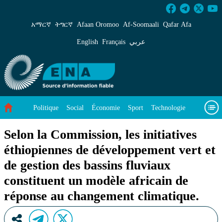
Selon la Commission, les initiatives éthiopienn
አማርኛ
ትግርኛ
Afaan Oromoo
Af‑Soomaali
Qafar Afa
English
Français
عربي
Politique
Social
Économie
Sport
Technologie
Environnement
Article vedette
Vidéos
À propos de nous
Selon la Commission, les initiatives
éthiopiennes de développement vert et
de gestion des bassins fluviaux
constituent un modèle africain de
réponse au changement climatique.