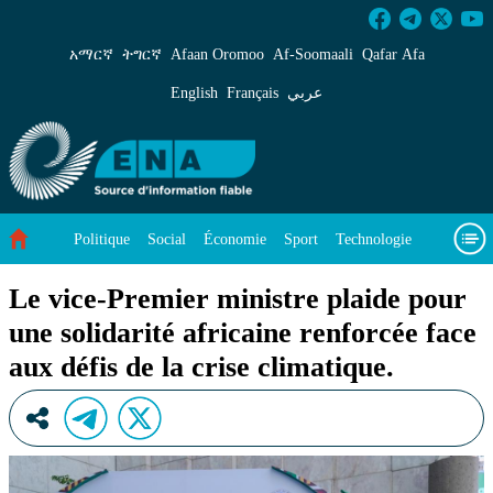
Le vice-Premier ministre plaide pour une solidar
አማርኛ
ትግርኛ
Afaan Oromoo
Af‑Soomaali
Qafar Afa
English
Français
عربي
Politique
Social
Économie
Sport
Technologie
Environnement
Article vedette
Vidéos
À propos de nous
Le vice-Premier ministre plaide pour
une solidarité africaine renforcée face
aux défis de la crise climatique.