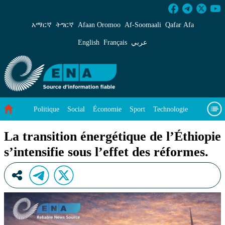
La transition énergétique de l’Éthiopie s’intens
አማርኛ
ትግርኛ
Afaan Oromoo
Af‑Soomaali
Qafar Afa
English
Français
عربي
Politique
Social
Économie
Sport
Technologie
Environnement
Article vedette
Vidéos
À propos de nous
La transition énergétique de l’Éthiopie
s’intensifie sous l’effet des réformes.