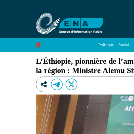
L’Éthiopie, pionnière de l’amélioration de la s
Saut au contenu
Politique
Social
L’Éthiopie, pionnière de l’amé
la région : Ministre Alemu S