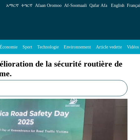
écurité routière de la région : Ministre Alemu S
አማርኛ
ትግርኛ
Afaan Oromoo
Af‑Soomaali
Qafar Afa
English
Françai
Économie
Sport
Technologie
Environnement
Article vedette
Vidéos
lioration de la sécurité routière de
ime.