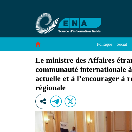
Le ministre des Affaires étrangères, Gedion, ap
Saut au contenu
Politique
Social
Le ministre des Affaires étra
communauté internationale à 
actuelle et à l’encourager à r
régionale