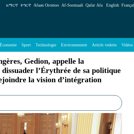
pelle la communauté internationale à dissuader l
አማርኛ
ትግርኛ
Afaan Oromoo
Af‑Soomaali
Qafar Afa
English
Françai
Économie
Sport
Technologie
Environnement
Article vedette
Vidéos
ngères, Gedion, appelle la
dissuader l’Érythrée de sa politique
ejoindre la vision d’intégration