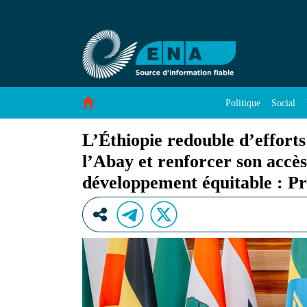
L’Éthiopie redouble d’efforts pour rétablir les
Saut au contenu
Politique
Social
L’Éthiopie redouble d’efforts
l’Abay et renforcer son accè
développement équitable : Pr