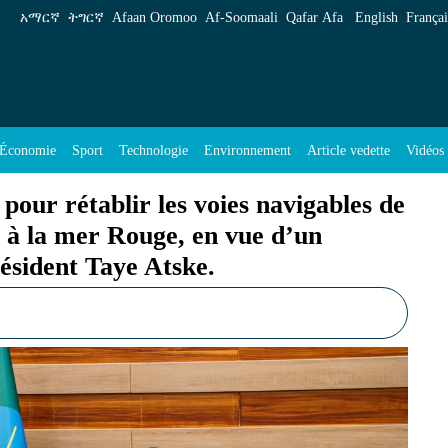
 voies navigables de l’Abay et renforcer son ac
አማርኛ
ትግርኛ
Afaan Oromoo
Af‑Soomaali
Qafar Afa
English
Françai
Économie
Sport
Technologie
Environnement
Article vedette
Vidéos
 pour rétablir les voies navigables de
s à la mer Rouge, en vue d’un
ésident Taye Atske.