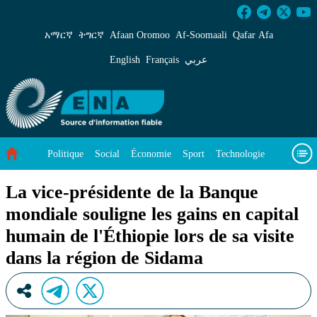
La vice-présidente de la Banque mondiale souli
አማርኛ
ትግርኛ
Afaan Oromoo
Af‑Soomaali
Qafar Afa
English
Français
عربي
Politique
Social
Économie
Sport
Technologie
Environnement
Article vedette
Vidéos
À propos de nous
La vice-présidente de la Banque
mondiale souligne les gains en capital
humain de l'Éthiopie lors de sa visite
dans la région de Sidama