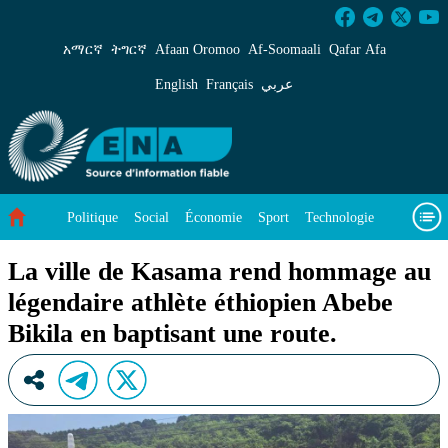
La ville de Kasama rend hommage au légendaire
አማርኛ
ትግርኛ
Afaan Oromoo
Af‑Soomaali
Qafar Afa
English
Français
عربي
Politique
Social
Économie
Sport
Technologie
Environnement
Article vedette
Vidéos
À propos de nous
La ville de Kasama rend hommage au
légendaire athlète éthiopien Abebe
Bikila en baptisant une route.