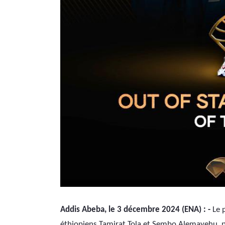
Addis Abeba, le 3 décembre 2024 (ENA) : -
 Le 
éthiopiens Tamirat Tola et Sembo Alemayehu, po