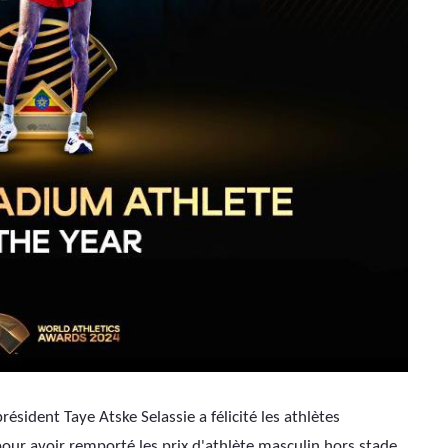
président Taye Atske Selassie a félicité les athlètes 
ur avoir remporté les prix d'athlète masculin hors stade 