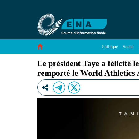
Le président Taye a félicité les athlètes éthio
Saut au contenu
Politique
Social
Le président Taye a félicité l
remporté le World Athletics