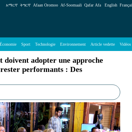
t adopter une approche naturelle et scientifiqu
አማርኛ
ትግርኛ
Afaan Oromoo
Af‑Soomaali
Qafar Afa
English
Françai
Économie
Sport
Technologie
Environnement
Article vedette
Vidéos
st doivent adopter une approche
r rester performants : Des