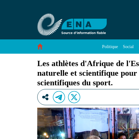
Les athlètes d&#39;Afrique de l&#39;Est doiven
Saut au contenu
Politique
Social
Les athlètes d'Afrique de l'E
naturelle et scientifique pou
scientifiques du sport.