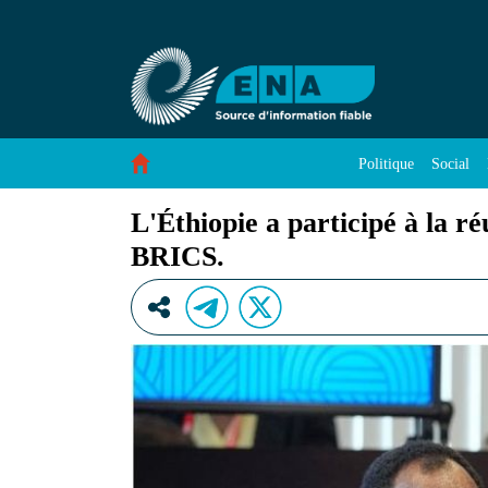
L&#39;Éthiopie a participé à la réunion des m
Saut au contenu
Politique
Social
L'Éthiopie a participé à la r
BRICS.