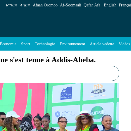
ue à Addis-Abeba. - ENA Français
አማርኛ
ትግርኛ
Afaan Oromoo
Af‑Soomaali
Qafar Afa
English
Françai
Économie
Sport
Technologie
Environnement
Article vedette
Vidéos
ne s'est tenue à Addis-Abeba.