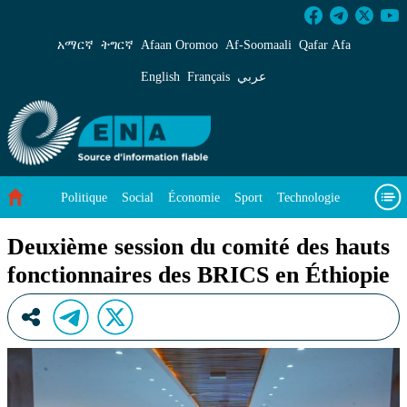
Deuxième session du comité des hauts fonction
አማርኛ
ትግርኛ
Afaan Oromoo
Af‑Soomaali
Qafar Afa
English
Français
عربي
Politique
Social
Économie
Sport
Technologie
Environnement
Article vedette
Vidéos
À propos de nous
Deuxième session du comité des hauts
fonctionnaires des BRICS en Éthiopie