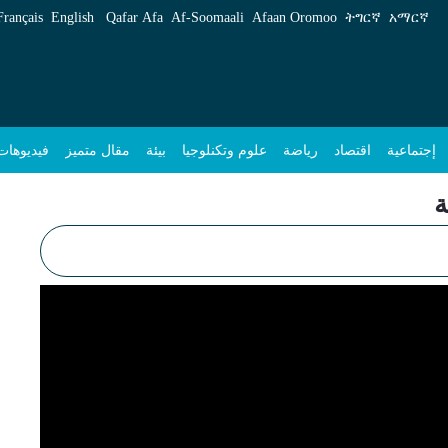
Français
English
Qafar Afa
Af‑Soomaali
Afaan Oromoo
ትግርኛ
አማርኛ
إجتماعية
اقتصاد
رياضة
علوم وتكنلوجيا
بيئة
مقال متميز
فيديوهات
ة