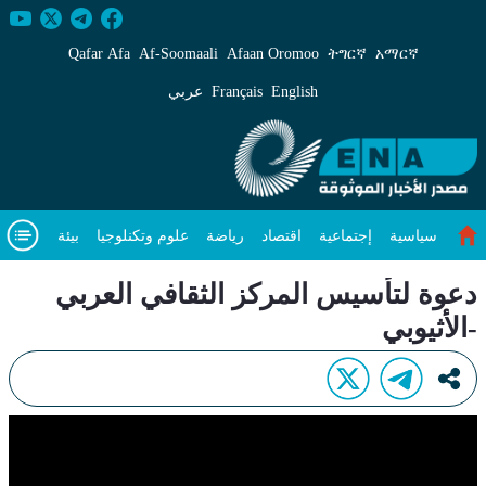
عوة لتأسيس المركز الثقافي العربي -الأثيوبي - ENA عربي
Qafar Afa
Af‑Soomaali
Afaan Oromoo
ትግርኛ
አማርኛ
English
Français
عربي
سياسية
إجتماعية
اقتصاد
رياضة
علوم وتكنلوجيا
بيئة
مقال متميز
فيديوهات
عن
دعوة لتأسيس المركز الثقافي العربي
-الأثيوبي