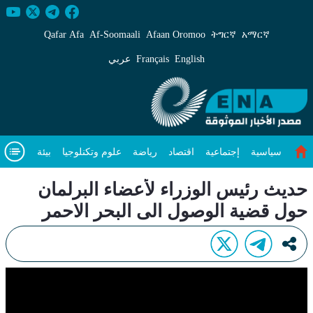
ديث رئيس الوزراء لأعضاء البرلمان حول قضية الوصول ا
Qafar Afa
Af‑Soomaali
Afaan Oromoo
ትግርኛ
አማርኛ
English
Français
عربي
سياسية
إجتماعية
اقتصاد
رياضة
علوم وتكنلوجيا
بيئة
مقال متميز
فيديوهات
عن
حديث رئيس الوزراء لأعضاء البرلمان
حول قضية الوصول الى البحر الاحمر