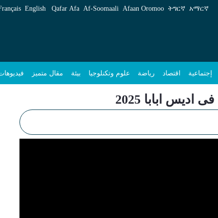
Français
English
Qafar Afa
Af‑Soomaali
Afaan Oromoo
ትግርኛ
አማርኛ
إجتماعية
اقتصاد
رياضة
علوم وتكنلوجيا
بيئة
مقال متميز
فيديوهات
اديس ابابا 2025