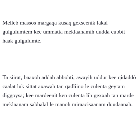
Melleb massos margaqa kusaq gexseenik lakal 
gulgulumtem kee ummatta meklaanamih dudda cubbit 
haak gulgulumte. 
Ta siirat, baaxoh addah abbobti, awayih uddur kee qidaddô 
caalat luk sittat axawah tan qadliino le culenta geytam 
diggoysa; kee mardeenit ken culenta lih gexxah tan marde 
meklaanam sabhalal le manoh miraacisaanam duudaanah. 