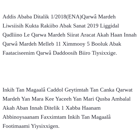
Addis Ababa Ditalik 1/2018(ENA)Qarwâ Mardeh 
Liwsiisih Kukta Rakiibo Abak Sanat 2019 Liggidal 
Qadliino Le Qarwa Mardeh Siirat Aracat Akah Haan Innah 
Qarwâ Mardeh Melleb 11 Ximmooy 5 Booluk Abak 
Faataciseenim Qarwâ Daddoosih Biiro Tiysixxige.
Inkih Tan Magaalâ Caddol Geytimtah Tan Canka Qarwat 
Mardeh Yan Mara Kee Yaceeh Yan Mari Qusba Ambalal 
Akah Aban Innah Ditelik 1 Xabba Haanam 
Abbinoysaanam Faxximtam Inkih Tan Magaalâ 
Footimaami Yiysixxigen.