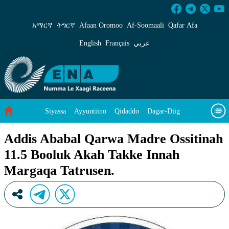
Addis Ababal Qarwa Madre Ossitinah 11.5 Bo
አማርኛ
ትግርኛ
Afaan Oromoo
Af‑Soomaali
Qafar Afa
English
Français
عربي
Siyassa
Ayyuntiino
Qidaddo
Dagar-Diig
Misso Kee Technology
Dariifâ Dacayri
Addis Ababal Qarwa Madre Ossitinah
11.5 Booluk Akah Takke Innah
Baad Caddoh Xaagu
Cibtaati
Viixiyo
Ni Caagiida
Margaqa Tatrusen.