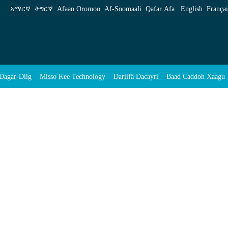
አማርኛ
ትግርኛ
Afaan Oromoo
Af‑Soomaali
Qafar Afa
English
Françai
Dagar-Diig
Misso Kee Technology
Dariifâ Dacayri
Baad Caddoh Xaagu