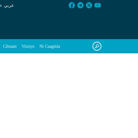
s
عربي
Cibtaati
Viixiyo
Ni Caagiida