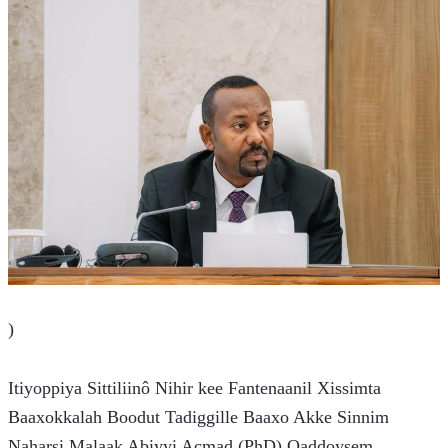
)
Itiyoppiya Sittiliinô Nihir kee Fantenaanil Xissimta 
Baaxokkalah Boodut Tadiggille Baaxo Akke Sinnim 
Naharsi Malaak Abiyyi Acmad (PhD) Qaddoysem.