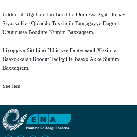
Udduuruh Uguttah Tan Booditte Diini Aw Agat Hinnay 
Siyaasa Kee Qidaddo Tuxxiiqih Tangagayye Dagorti 
Uguugussa Booditte Kinnim Baxxaqsem.
Itiyoppiya Sittiliinô Nihir kee Fantenaanil Xissimta 
Baaxokkalah Boodut Tadiggille Baaxo Akke Sinnim 
Baxxaqsem.
See less