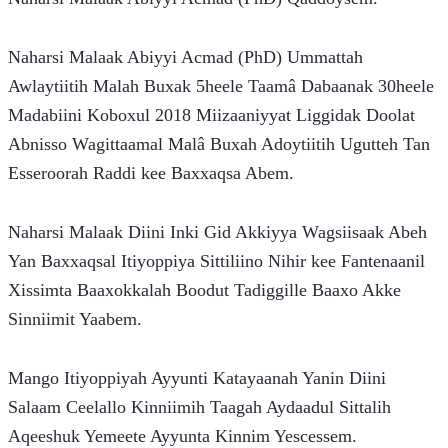
Naharsi Malaak Abiyyi Acmad (PhD) Ummattah 
Awlaytiitih Malah Buxak 5heele Taamâ Dabaanak 30heele 
Madabiini Koboxul 2018 Miizaaniyyat Liggidak Doolat 
Abnisso Wagittaamal Malâ Buxah Adoytiitih Ugutteh Tan 
Esseroorah Raddi kee Baxxaqsa Abem.
Naharsi Malaak Diini Inki Gid Akkiyya Wagsiisaak Abeh 
Yan Baxxaqsal Itiyoppiya Sittiliino Nihir kee Fantenaanil 
Xissimta Baaxokkalah Boodut Tadiggille Baaxo Akke 
Sinniimit Yaabem.
Mango Itiyoppiyah Ayyunti Katayaanah Yanin Diini 
Salaam Ceelallo Kinniimih Taagah Aydaadul Sittalih 
Aqeeshuk Yemeete Ayyunta Kinnim Yescessem.