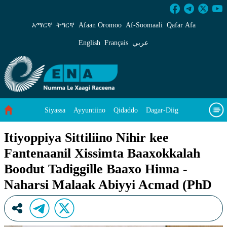
Itiyoppiya Sittiliino Nihir kee Fantenaanil X
አማርኛ
ትግርኛ
Afaan Oromoo
Af‑Soomaali
Qafar Afa
English
Français
عربي
Siyassa
Ayyuntiino
Qidaddo
Dagar-Diig
Misso Kee Technology
Dariifâ Dacayri
Itiyoppiya Sittiliino Nihir kee
Fantenaanil Xissimta Baaxokkalah
Baad Caddoh Xaagu
Cibtaati
Viixiyo
Ni Caagiida
Boodut Tadiggille Baaxo Hinna -
Naharsi Malaak Abiyyi Acmad (PhD