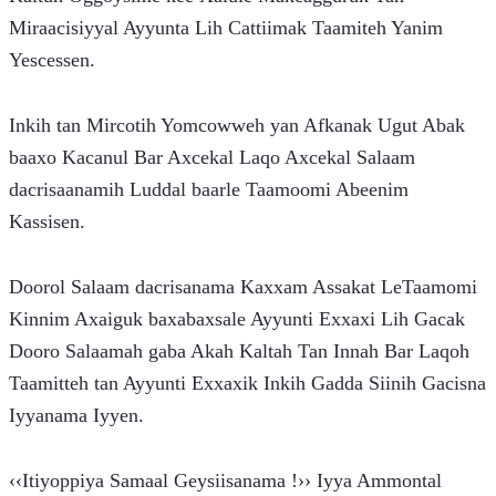
Miraacisiyyal Ayyunta Lih Cattiimak Taamiteh Yanim 
Yescessen.
Inkih tan Mircotih Yomcowweh yan Afkanak Ugut Abak 
baaxo Kacanul Bar Axcekal Laqo Axcekal Salaam 
dacrisaanamih Luddal baarle Taamoomi Abeenim 
Kassisen.
Doorol Salaam dacrisanama Kaxxam Assakat LeTaamomi 
Kinnim Axaiguk baxabaxsale Ayyunti Exxaxi Lih Gacak 
Dooro Salaamah gaba Akah Kaltah Tan Innah Bar Laqoh 
Taamitteh tan Ayyunti Exxaxik Inkih Gadda Siinih Gacisna 
Iyyanama Iyyen.
‹‹Itiyoppiya Samaal Geysiisanama !›› Iyya Ammontal 