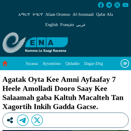
Agatak Oyta Kee Amni Ayfaafay 7 Heele Amoll
አማርኛ
ትግርኛ
Afaan Oromoo
Af‑Soomaali
Qafar Afa
English
Français
عربي
Siyassa
Ayyuntiino
Qidaddo
Dagar-Diig
Misso Kee Technology
Dariifâ Dacayri
Agatak Oyta Kee Amni Ayfaafay 7
Heele Amolladi Dooro Saay Kee
Baad Caddoh Xaagu
Cibtaati
Viixiyo
Ni Caagiida
Salaamah gaba Kaltuh Macalteh Tan
Xagortih Inkih Gadda Gacse.