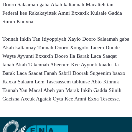
Dooro Salaamah gaba Akah kaltannah Macalteh tan 
Federal kee Rakakayittek Amni Exxaxik Kulsale Gadda 
Siinih Kuuxna.
Tonnah Inkih Tan Itiyoppiyah Xaylo Dooro Salaamah gaba 
Akah kaltannay Tonnah Dooro Xongolo Tacem Duude 
Wayte Ayyunti Exxaxih Dooro Ila Barak Laca Saaqat 
fanah Akah Takennah Abeenim Kee Ayyunti kaadu Ila 
Barak Laca Saaqat Fanah Sabril Doorak Sugeenim baaxo 
Kaxxa Salaam Lem Tascsassem tabluuse Abto Kinnuk 
Tannah Yan Macal Abeh yan Marak Inkih Gadda Siinih 
Gacisna Axcuk Agatak Oyta Kee Amni Exxa Tescesse.