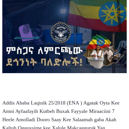
Addis Ababa Laqinik 25/2018 (ENA ) Agatak Oyta Kee 
Amni Ayfaafayih Kutbeh Buxak Fayyale Miraaciini 7 
Heele Amolladi Dooro Saay Kee Salaamah gaba Akah 
Kaltuh Oggoysime kee Xalule Makcagguruk Yan 