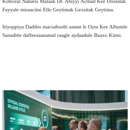
Koboxul Naharsi Malaak Dr. Abiyyi Acmad Kee Doolatak 
Fayyale miraaciini Elle Geytimak Gexsitak Geytima.
Itiyoppiya Daddos macsaboobi asmat le Oyta Kee Alhumle 
Sanaditte daffeesaanamal raagle aydaadule Baaxo Kinni.