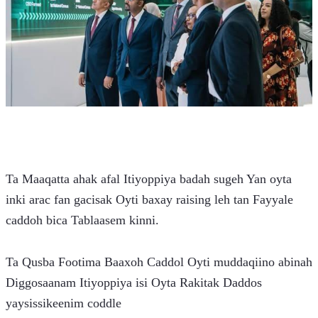
Ta Maaqatta ahak afal Itiyoppiya badah sugeh Yan oyta 
inki arac fan gacisak Oyti baxay raising leh tan Fayyale 
caddoh bica Tablaasem kinni.
Ta Qusba Footima Baaxoh Caddol Oyti muddaqiino abinah 
Diggosaanam Itiyoppiya isi Oyta Rakitak Daddos 
yaysissikeenim coddle