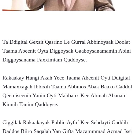
Ta Ddigital Gexsit Qasrino Le Gurral Abbinoysak Doolat 
Taama Abeenit Oyta Diggoysak Gaaboysanamamih Abini 
Diggoysanama Faxximtam Qaddoyse.
Rakaakay Hangi Akah Yece Taama Abeenit Oyti Ddigital 
Mamaxxagah Ibbixih Taama Abbinos Abak Baaxo Caddol 
Qeemiseenih Yanin Oyti Mabbaux Kee Abinah Abanam 
Kinnih Tanim Qaddoyse.
Ciggilak Rakaakayak Public Ayfaf Kee Sehdayti Gaddih 
Daddos Biiro Saqalah Yan Gifta Macammmad Acmad Issi 