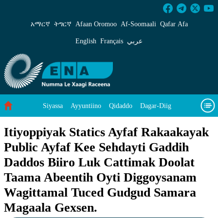
Itiyoppiyak Statics Ayfaf Rakaakayak Public
አማርኛ
ትግርኛ
Afaan Oromoo
Af‑Soomaali
Qafar Afa
English
Français
عربي
Siyassa
Ayyuntiino
Qidaddo
Dagar-Diig
Misso Kee Technology
Dariifâ Dacayri
Itiyoppiyak Statics Ayfaf Rakaakayak
Public Ayfaf Kee Sehdayti Gaddih
Baad Caddoh Xaagu
Cibtaati
Viixiyo
Ni Caagiida
Daddos Biiro Luk Cattimak Doolat
Taama Abeentih Oyti Diggoysanam
Wagittamal Tuced Gudgud Samara
Magaala Gexsen.