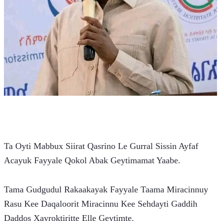
Ta Oyti Mabbux Siirat Qasrino Le Gurral Sissin Ayfaf 
Acayuk Fayyale Qokol Abak Geytimamat Yaabe.
Tama Gudgudul Rakaakayak Fayyale Taama Miracinnuy 
Rasu Kee Daqaloorit Miracinnu Kee Sehdayti Gaddih 
Daddos Xayroktiritte Elle Geytimte.