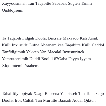
Xayyoosinnah Tan Taqabitte Sababak Sugteh Tanim 
Qaddoysem. 
Ta Taqabih Fidgah Doolat Baxsale Makaado Kah Xisak 
Kulli Inxustirit Gufne Abaanam kee Taqabitte Kulli Caddol 
Tanfidigimuh Yekkeh Yan Macalal Inxusturittek 
Yamruteenimih Duddi Boolul 67Gaba Fayya Iyyam 
Xiqqimtemit Yaabem.
Tahal Itiyoppiyak Xaagi Raceena Yaabisseh Tan Tuutaxago 
Doolat Irok Cultah Tan Murtitte Baaxoh Addal Qiktuh 