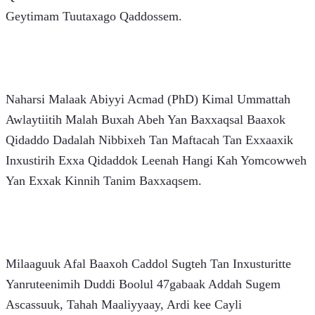
Geytimam Tuutaxago Qaddossem.
Naharsi Malaak Abiyyi Acmad (PhD) Kimal Ummattah 
Awlaytiitih Malah Buxah Abeh Yan Baxxaqsal Baaxok 
Qidaddo Dadalah Nibbixeh Tan Maftacah Tan Exxaaxik 
Inxustirih Exxa Qidaddok Leenah Hangi Kah Yomcowweh 
Yan Exxak Kinnih Tanim Baxxaqsem. 
Milaaguuk Afal Baaxoh Caddol Sugteh Tan Inxusturitte 
Yanruteenimih Duddi Boolul 47gabaak Addah Sugem 
Ascassuuk, Tahah Maaliyyaay, Ardi kee Cayli 