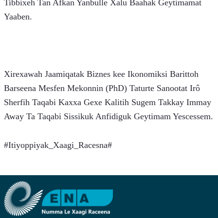
Tibbixeh Tan Afkan Yanbulle Xalu Baahak Geytimamat 
Yaaben. 
Xirexawah Jaamiqatak Biznes kee Ikonomiksi Barittoh 
Barseena Mesfen Mekonnin (PhD) Taturte Sanootat Irô 
Sherfih Taqabi Kaxxa Gexe Kalitih Sugem Takkay Immay 
Away Ta Taqabi Sissikuk Anfidiguk Geytimam Yescessem.
#Itiyoppiyak_Xaagi_Racesna#