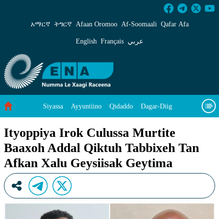
Ityoppiya Irok Culussa Murtite Baaxoh Addal
አማርኛ
ትግርኛ
Afaan Oromoo
Af‑Soomaali
Qafar Afa
English
Français
عربي
Siyassa
Ayyuntiino
Qidaddo
Dagar-Diig
Misso Kee Technology
Dariifâ Dacayri
Ityoppiya Irok Culussa Murtite
Baaxoh Addal Qiktuh Tabbixeh Tan
Baad Caddoh Xaagu
Cibtaati
Viixiyo
Ni Caagiida
Afkan Xalu Geysiisak Geytima