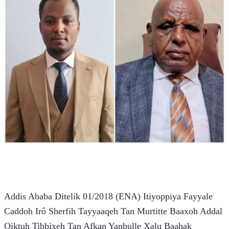
Addis Ababa Ditelik 01/2018 (ENA) Itiyoppiya Fayyale 
Caddoh Irô Sherfih Tayyaaqeh Tan Murtitte Baaxoh Addal 
Qiktuh Tibbixeh Tan Afkan Yanbulle Xalu Baahak 