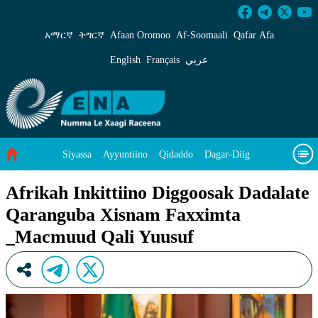
Afrikah Inkittiino Diggoosak Dadalate Qaran
አማርኛ
ትግርኛ
Afaan Oromoo
Af‑Soomaali
Qafar Afa
English
Français
عربي
Siyassa
Ayyuntiino
Qidaddo
Dagar-Diig
Misso Kee Technology
Dariifâ Dacayri
Afrikah Inkittiino Diggoosak Dadalate
Qaranguba Xisnam Faxximta
Baad Caddoh Xaagu
Cibtaati
Viixiyo
Ni Caagiida
_Macmuud Qali Yuusuf