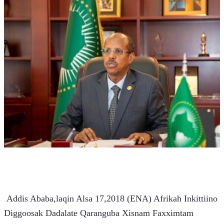
 Addis Ababa,laqin Alsa 17,2018 (ENA) Afrikah Inkittiino 
Diggoosak Dadalate Qaranguba Xisnam Faxximtam 