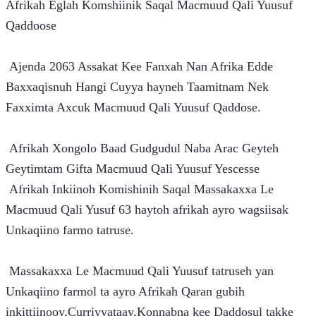
Afrikah Eglah Komshiinik Saqal Macmuud Qali Yuusuf 
Qaddoose
 Ajenda 2063 Assakat Kee Fanxah Nan Afrika Edde 
Baxxaqisnuh Hangi Cuyya hayneh Taamitnam Nek 
Faxximta Axcuk Macmuud Qali Yuusuf Qaddose.
 Afrikah Xongolo Baad Gudgudul Naba Arac Geyteh 
Geytimtam Gifta Macmuud Qali Yuusuf Yescesse
 Afrikah Inkiinoh Komishinih Saqal Massakaxxa Le 
Macmuud Qali Yusuf 63 haytoh afrikah ayro wagsiisak 
Unkaqiino farmo tatruse.
 Massakaxxa Le Macmuud Qali Yuusuf tatruseh yan 
Unkaqiino farmol ta ayro Afrikah Qaran gubih 
inkittiinooy,Curriyyataay,Konnabna kee Daddosul takke 