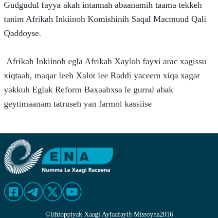
Gudgudul fayya akah intannah abaanamih taama tekkeh 
tanim Afrikah Inkiinoh Komishinih Saqal Macmuud Qali 
Qaddoyse.
 Afrikah Inkiinoh egla Afrikah Xayloh fayxi arac xagissu 
xiqtaah, maqar leeh Xalot lee Raddi yaceem xiqa xagar 
yakkuh Eglak Reform Baxaabxsa le gurral abak 
geytimaanam tatruseh yan farmol kassiise
©
Ithioppiyak Xaagi Ayfaafayih Missoyna
2016