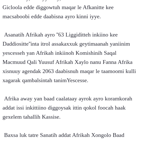
Gicloola edde diggowtuh maqar le Afkanitte kee 
macsaboobi edde daabisna ayro kinni iyye.
 Asanatih Afrikah ayro ''63 Liggiditteh inkiino kee 
Daddiositte''inta itrol assakaxxuk geytimaanah yaniinim 
yescesseh yan Afrikah inkiinoh Komishinih Saqal 
Macmuud Qali Yuusuf Afrikah Xaylo nanu Fanna Afrika 
xisnuuy agendak 2063 daabisnuh maqar le taamoomi kulli 
xagarak qambalsintah tanimYescesse.
 Afrika away yan baad caalataay ayrok ayro koramkorah 
addat issi inkittiino diggoysak ittin qokol foocah haak 
gexelem tahallih Kassise.
 Baxsa luk tatre Sanatih addat Afrikah Xongolo Baad 