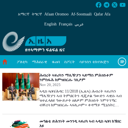
ዓለም ለኸዊ ዜናታት - ኢዜአ ትግርኛ
አማርኛ
ትግርኛ
Afaan Oromoo
Af‑Soomaali
Qafar Afa
English
Français
عربي
ፖለቲካ
ማሕበራዊ
ቁጠባ
ስፖርት
ሳይንስን ቴክኖሎጅን
ሓለዋ ኸባቢ
ቪዲዮታት
ብዛዕባና
ዓለም ለኸዊ ዜናታት
ሕብረት ኣፍሪካን ማሌዥያን ኣድማስ ምሕዝነቶም
ንምስፋሕ ከምዝሰርሑ ገሊፆም
Nov 20, 2025
ኣዲስ ኣበባ/ሕዳር 11/2018 (ኢዜኣ) ሕብረት ኣፍሪካን
ማሌዥያን ኣብ ትምህርትን ዲጂታል ዓውድን ሓዊሱ ኣብ
ዝተፈላለዩ ዓውድታት ዘለዎም ምሕዝነት ንምጥንኻር
ብቐረባ ከምዝሰርሑ ኣፍሊጦም። ቀዳማይ ሚኒስትር
ማሌዥያ ዳቶ ሰሪ ኣንዋር ቢን ኢብራሂም ኣብ ዋና ኮሚሽን
ሕብረት ኣፍሪካ ሎሚ መዓልቲ ዕላዊ ዑደት ስራሕ ገይሮም።
እቶም ቀዳማይ ሚኒስትር ንሕብረት ኣፍሪካ ዝጎብነዩ
መዓልቲ ድሕንነት መንገዲ ኣፍሪካ ኣብ ኣዲስ ኣበባ ክኽበር
ፈላማይ መራሒ ማሌዥያ ኮይኖም። ኣቦ መንበር ኮሚሽን
እዩ
ሕብረት ኣፍሪካ መሐሙድ ዓሊ ዩሱፍ ምስ ቀዳማይ