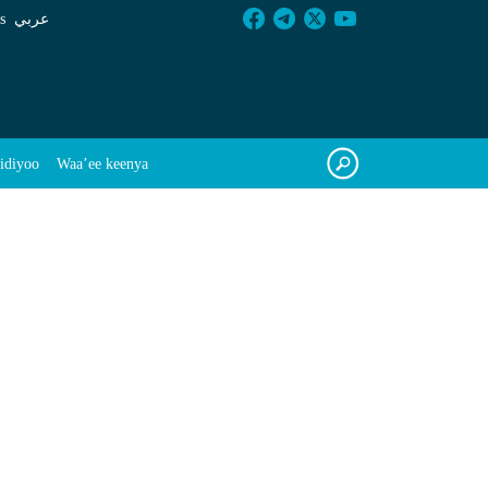
s
عربي
idiyoo
Waa’ee keenya