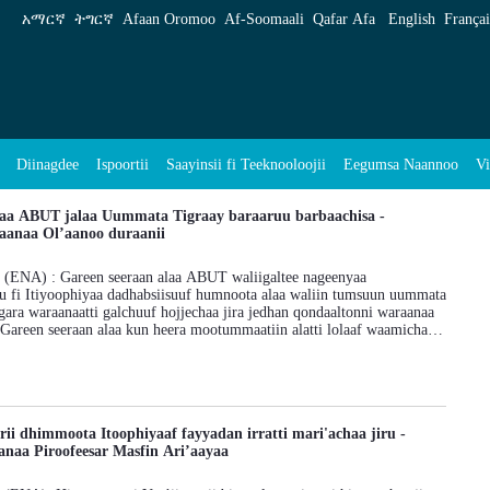
አማርኛ
ትግርኛ
Afaan Oromoo
Af‑Soomaali
Qafar Afa
English
Françai
Diinagdee
Ispoortii
Saayinsii fi Teeknooloojii
Eegumsa Naannoo
Vi
laa ABUT jalaa Uummata Tigraay baraaruu barbaachisa -
aanaa Ol’aanoo duraanii
 (ENA) : Gareen seeraan alaa ABUT waliigaltee nageenyaa
uu fi Itiyoophiyaa dadhabsiisuuf humnoota alaa waliin tumsuun uummata
ara waraanaatti galchuuf hojjechaa jira jedhan qondaaltonni waraanaa
 Gareen seeraan alaa kun heera mootummaatiin alatti lolaaf waamicha
ta dirqamaan leenjisaa fi filaa jiraachuus saaxilaniiru. Itamaajor
aa duraanii Humna Waraanaa Itoophiyaa Jeneraal Saamoraa Yenuus,
ana booda “waraanni na ga'eera” jechuu isaa cimsanii dubbataniiru.
ichatti argaman tokko tokko humna qabaatanii osoo hin taane,
 gufachiisuu fi jeequmsa barataniin faayidaa dhuunfaa isaanii
ii dhimmoota Itoophiyaaf fayyadan irratti mari'achaa jiru -
a waraanaa oofaa akkaa jiran himaniiru. Jeneraal Saamoraan, caasaa
naa Piroofeesar Masfin Ari’aayaa
 waamamu ilaalchisee wayita ibsan, kun ergama badii Ijiptiin dursamuu
qindaa'e ta'uu dubbataniiru. Shaabiyaan uummata Tigraayif fira dhugaa
wwan humnaan qabate kanneen akka Zaalaambassaa fi Iroob gadi dhiisa