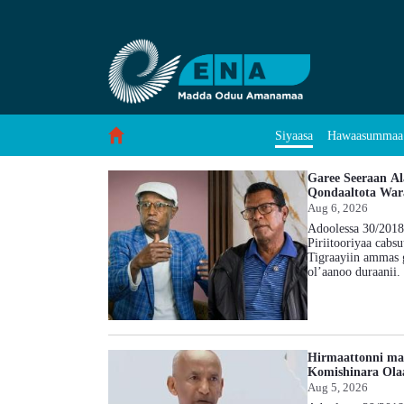
Siyaasa - ENA Afaan Oromoo
Skip to Content
Hawaasummaa
Siyaasa
Garee Seeraan A
Qondaaltota War
Aug 6, 2026
Adoolessa 30/2018
Piriitooriyaa cabs
Tigraayiin ammas g
ol’aanoo duraanii.
taasisuun dargaggoo
Shuumiin Waliigal
uummanni Tigraay k
Jeneraalonni naann
hojiiwwan misoomaa
Hirmaattonni mar
kabajchiisuuf olol
Komishinara Olaa
‘Tsimdo’ jedhamee
fi Shaabiyaadhaan 
Aug 5, 2026
osoo ta'e, bakkee