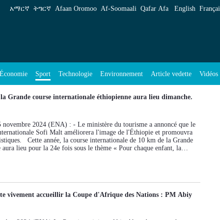
አማርኛ
ትግርኛ
Afaan Oromoo
Af‑Soomaali
Qafar Afa
English
Françai
Économie
Technologie
Environnement
Article vedette
Vidéos
Sport
 la Grande course internationale éthiopienne aura lieu dimanche.
5 novembre 2024 (ENA) : - Le ministère du tourisme a annoncé que le
nternationale Sofi Malt améliorera l'image de l'Éthiopie et promouvra
ristiques. Cette année, la course internationale de 10 km de la Grande
 aura lieu pour la 24e fois sous le thème « Pour chaque enfant, la
che prochain à Addis Abeba. Au cours de la conférence de presse
ministre du tourisme, Selamawit Kassa a dévoilé que la Grande Course
ière significative aux efforts de tourisme et de développement à Addis
igné que cette année marque le 50e anniversaire de la découverte de
participants devraient participer à la course. Haile Gebrselassie,
te vivement accueillir la Coupe d'Afrique des Nations : PM Abiy
ande Course, a déclaré que la Grande course Sofi Malt est l'une des
econnues au monde exhortant les résidents locaux à faire preuve
rs les coureurs internationaux et à courir avec prudence. La course de
périence unique aux coureurs de tous niveaux. Tout en attirant des