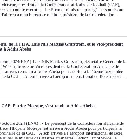
blée générale ordinaire de la Confédération africaine de football (CAF)
e Motsepe, président de la Confédération africaine de football (CAF),
e 22 octobre 2024.
res du comité exécutif. Le Premier ministre a partagé sur son réseau
: "J'ai reçu à mon bureau ce matin le président de la Confédération
all (CAF), Patrice Motsepe, et les membres du comité exécutif, en
e assemblée générale ordinaire de la CAF que l'Éthiopie accueille. Le
t M. Motsepe ont visité le stade d'Adey Abeba, dont la construction est
ent. L'Éthiopie est prête à soutenir le succès des réunions, a réaffirmé
éral de la FIFA, Lars Nils Mattias Grafström, et le Vice-président
nt à Addis Abeba
tobre 2024(ENA) Lars Nils Mattias Grafström, Secrétaire Général de la
 Waberi, troisième Vice-président de la Confédération Africaine de
nt arrivés ce matin à Addis Abeba pour assister à la 46ème Assemblée
 de la CAF. À leur arrivée à l'aéroport international de Bole, ils ont
t accueillis par Huria Ali, ministre d'État chargé des femmes et des
Esayas Jira, président de la Fédération éthiopienne de football, et Melaku
énéral des affaires protocolaires au ministère des affaires étrangères.
blée générale ordinaire de la Confédération africaine de football (CAF)
2 octobre 2024). Alors que l'Éthiopie se prépare à accueillir la 46e
a CAF, Patrice Motsepe, s’est rendu à Addis Abeba.
 ordinaire de la CAF à Addis-Abeba le mardi 22 octobre 2024, elle
gués de toute l'Afrique et d'ailleurs. L'assemblée de cette année marque
n pour l'Éthiopie d'accueillir le Congrès de la CAF, après l'avoir fait
ée générale devant réunir des représentants des associations membres
 octobre 2024 (ENA) : - Le président de la Confédération africaine de
ns zonales et des personnalités du football mondial, les préparatifs de
trice Tlhopane Motsepe, est arrivé à Addis Abeba pour participer à la
 sa volonté d'être au centre des discussions sur le football africain.
dinaire de la CAF. À son arrivée à l’aéroport international de Bole,
illi par le ministre des affaires étrangères, Gedion Timothewos, la