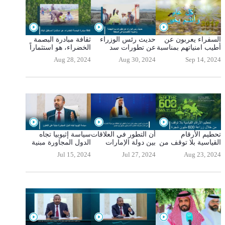
السفراء يعربون عن
حديث رئس الوزراء
ثقافة مبادرة البصمة
أطيب امنياتهم بمناسبة
عن تطورات سد
الخضراء، هو استثماراً
السنة الجديدة
النهضة وأهميته
لمستقبل البلاد
Aug 28, 2024
Aug 30, 2024
Sep 14, 2024
الاقتصادية في
المنطقة
تحطيم الأرقام
أن التطور في العلاقات
سياسة إثيوبيا تجاه
القياسية بلا توقف من
بين دولة الإمارات
الدول المجاورة مبنية
خلال زراعة 600 مليون
وإثيوبيا هي احدى
على التعاون
Jul 15, 2024
Jul 27, 2024
Aug 23, 2024
شجرة
مخرجات التعاون
الاستراتيجي الوثيق
بين البلد