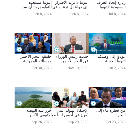
زيارة إتحاد الغرف
اثيوبيا لا تريد الاضرار
إثيوبيا مستعده
السعودية لإثيوبيا
باي دولة بل ترغب في
للتفاوض بشأن سد
التعاون
النهضة
Feb 8, 2024
Feb 8, 2024
Jul 8, 2024
عودوا إلى وطنكم
حديث رئيس الوزراء
حقيقة البحر الأحمر
إثيوبيا الحبيبة
عن البحر الأحمر
ومسألته الوجودية
لإثيوبيا
Oct 30, 2023
Nov 19, 2023
Jan 2, 2024
من قطرة ماء إلى
الإحتفال بمولد النبي
جُزر سد النهضة
البحر
(ص) في أديس ابابا مع
الإثيوبي الكبير
اللاجئين اليمنين
Sep 26, 2023
Sep 29, 2023
Oct 23, 2023