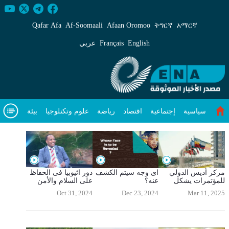
يديوهات - ENA عربي
Qafar Afa
Af‑Soomaali
Afaan Oromoo
ትግርኛ
አማርኛ
English
Français
عربي
سياسية
إجتماعية
اقتصاد
رياضة
علوم وتكنلوجيا
بيئة
مقال متميز
عن
فيديوهات
مركز أديس الدولي
اى وجه سيتم الكشف
دور اثيوبيا فى الحفاظ
للمؤتمرات يشكل
عنه؟
على السلام والأمن
إضافة إلى جهود إثيوبيا
فى القرن الافريقي
Oct 31, 2024
Dec 23, 2024
Mar 11, 2025
المستمرة لتعزيز قطاع
الاجتماعات