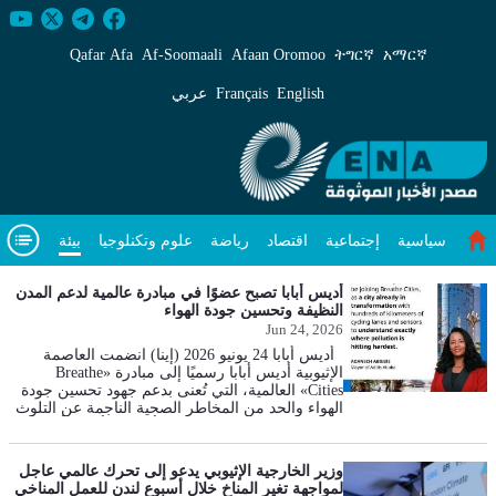
يئة - ENA عربي
Qafar Afa
Af‑Soomaali
Afaan Oromoo
ትግርኛ
አማርኛ
English
Français
عربي
سياسية
إجتماعية
اقتصاد
رياضة
علوم وتكنلوجيا
بيئة
مقال متميز
فيديوهات
عن
أديس أبابا تصبح عضوًا في مبادرة عالمية لدعم المدن
النظيفة وتحسين جودة الهواء
Jun 24, 2026
أديس أبابا 24 يونيو 2026 (إينا) انضمت العاصمة
الإثيوبية أديس أبابا رسميًا إلى مبادرة «Breathe
Cities» العالمية، التي تُعنى بدعم جهود تحسين جودة
الهواء والحد من المخاطر الصحية الناجمة عن التلوث
في المدن حول العالم. وبذلك أصبحت أديس أبابا
واحدة من 16 مدينة مشاركة في البرنامج المدعوم
من مؤسسة بلومبيرغ الخيرية، والذي يُنفذ بالشراكة
وزير الخارجية الإثيوبي يدعو إلى تحرك عالمي عاجل
مع صندوق الهواء النظيف وشبكة المدن العالمية
لمواجهة تغير المناخ خلال أسبوع لندن للعمل المناخي