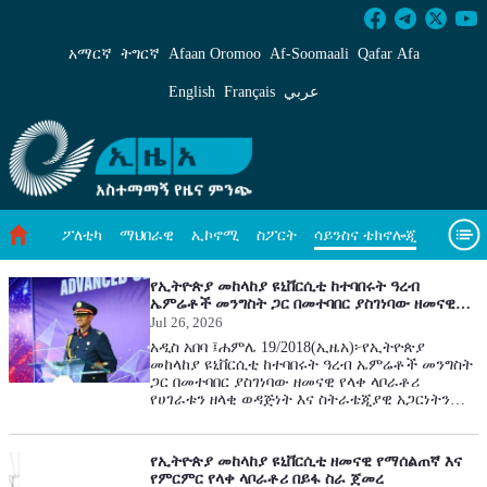
ሳይንስና ቴክኖሎጂ - ኢዜአ አማርኛ
አማርኛ
ትግርኛ
Afaan Oromoo
Af‑Soomaali
Qafar Afa
English
Français
عربي
ፖለቲካ
ማህበራዊ
ኢኮኖሚ
ስፖርት
ሳይንስና ቴክኖሎጂ
አካባቢ ጥበቃ
ዓለም አቀፍ ዜናዎች
መጣጥፍ
ቪዲዮዎች
የኢትዮጵያ መከላከያ ዩኒቨርሲቲ ከተባበሩት ዓረብ
ኤምሬቶች መንግስት ጋር በመተባበር ያስገነባው ዘመናዊ
የላቀ ላቦራቶሪ የሀገራቱን ዘላቂ ወዳጅነት የሚያሳይ ታሪካዊ
Jul 26, 2026
መጽሔት
ስለ እኛ
ምልክት ነው
አዲስ አበባ ፤ሐምሌ 19/2018(ኢዜአ)፦የኢትዮጵያ
መከላከያ ዩኒቨርሲቲ ከተባበሩት ዓረብ ኤምሬቶች መንግስት
ጋር በመተባበር ያስገነባው ዘመናዊ የላቀ ላቦራቶሪ
የሀገራቱን ዘላቂ ወዳጅነት እና ስትራቴጂያዊ አጋርነትን
የሚያሳይ ታሪካዊ ምልክት መሆኑን የዩኒቨርሲቲው
ፕሬዝዳንት ብርጋዴር ጄኔራል ከበደ ረጋሳ ገለጹ።
የኢትዮጵያ መከላከያ ዩኒቨርሲቲ ከተባበሩት ዓረብ
የኢትዮጵያ መከላከያ ዩኒቨርሲቲ ዘመናዊ የማሰልጠኛ እና
ኤምሬቶች መንግስት ጋር በመተባበር ያስገነባውን
የምርምር የላቀ ላቦራቶሪ በይፋ ስራ ጀመረ
የማሰልጠኛ እና የምርምር ዘመናዊ የላቀ ላቦራቶሪ ስራ